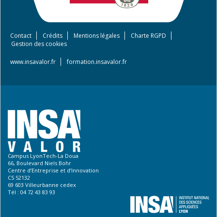
Contact
Crédits
Mentions légales
Charte RGPD
Footer
Gestion des cookies
menu
www.insavalor.fr
formation.insavalor.fr
Campus LyonTech-La Doua
66, Boulevard Niels Bohr
Centre d’Entreprise et d’Innovation
CS 52132
69 603 Villeurbanne cedex
Tél : 04 72 43 83 93