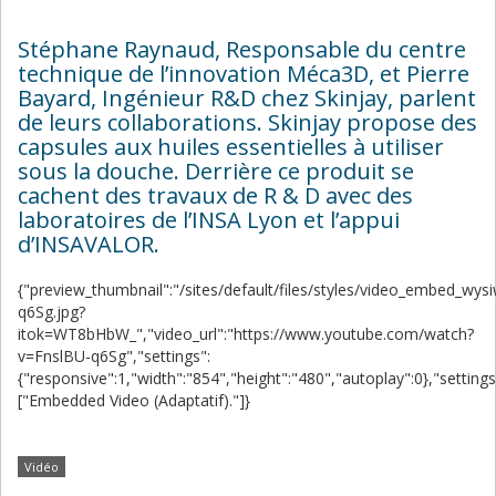
Stéphane Raynaud, Responsable du centre
technique de l’innovation Méca3D, et Pierre
Bayard, Ingénieur R&D chez Skinjay, parlent
de leurs collaborations. Skinjay propose des
capsules aux huiles essentielles à utiliser
sous la douche. Derrière ce produit se
cachent des travaux de R & D avec des
laboratoires de l’INSA Lyon et l’appui
d’INSAVALOR.
{"preview_thumbnail":"/sites/default/files/styles/video_embed_wy
q6Sg.jpg?
itok=WT8bHbW_","video_url":"https://www.youtube.com/watch?
v=FnslBU-q6Sg","settings":
{"responsive":1,"width":"854","height":"480","autoplay":0},"settin
["Embedded Video (Adaptatif)."]}
Vidéo